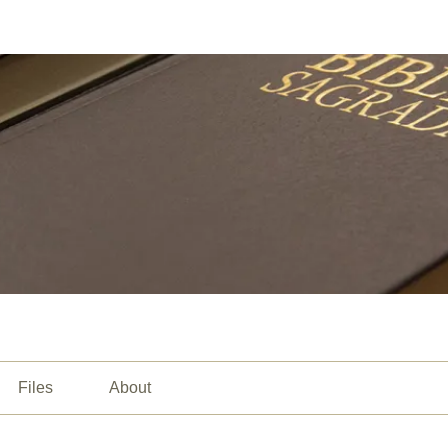
Files
About