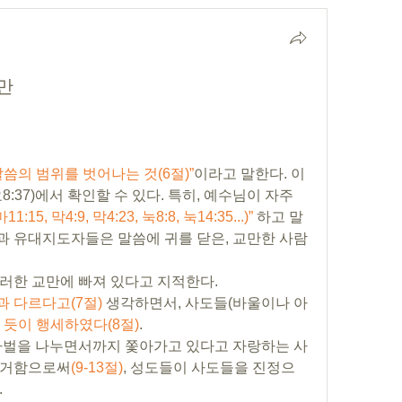
만
말씀의 범위를 벗어나는 것(6절)”
이라고 말한다. 이
는 성경 곳곳(렘13:15, 호8:12, 요8:37)에서 확인할 수 있다. 특히, 예수님이 자주 
, 막4:9, 막4:23, 눅8:8, 눅14:35...)”
 하고 말
 유대지도자들은 말씀에 귀를 닫은, 교만한 사람
러한 교만에 빠져 있다고 지적한다.
과 다르다고(7절)
 생각하면서, 사도들(바울이나 아
 듯이 행세하였다(8절)
.    
파벌을 나누면서까지 쫓아가고 있다고 자랑하는 사
열거함으로써
(9-13절)
, 성도들이 사도들을 진정으
 