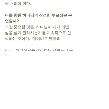
을 내려야 한다. 
나를 향한 하나님의 진정한 부르심은 무
엇일까?
가장 중요한 것은, 하나님이 내게 어떤 
삶을 살기 원하시는지를 지속적으로 인
식하는 것이다. -데이비드 벤틀리
감상 : 해외선교를 생각하는 사람들이 구
체적으로 고려해봐야 할 점들을 다룬 책
이었습니다. 
 '선교회에 지원했는데 거절당하면 어떻
게 할 것인가? 그것이 무슨 문제가 되는
가? 우리 모두는 함께 하나님의 백성으
로서 우리 각자가 어느 곳에 있어야 하는
지 알기 위해 노력하고 있는 것이다.' 라
는 문장이 기억에 남아요. 새벽예배시간
에 나온 말씀(신17:10) 에 나온 '주님께
서 택하신 곳'이라는 표현이 생각나는데, 