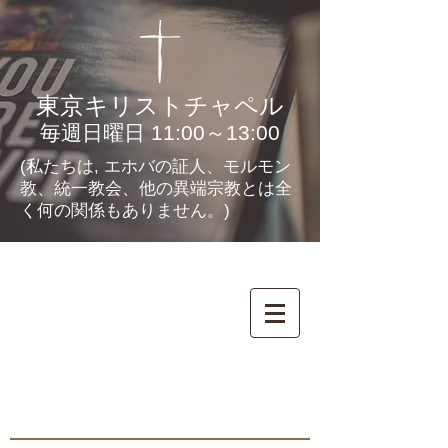
東京キリストチャペル
毎週日曜日 11:00～13:00
(私たちは, エホバの証人、モルモン
教、統一教会、他の異端宗教とは全
く何の関係もありません。)