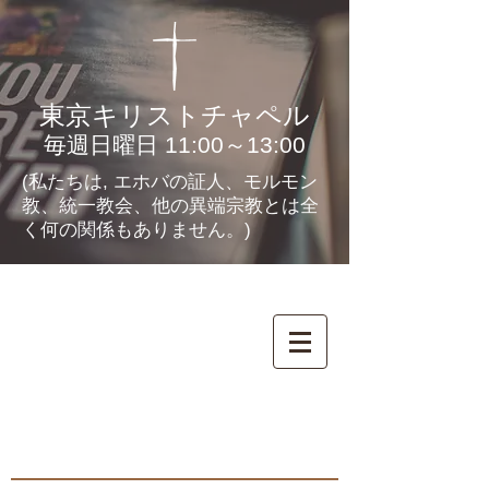
東京キリストチャペル
毎週日曜日 11:00～13:00
(私たちは, エホバの証人、モルモン
教、統一教会、他の異端宗教とは全
く何の関係もありません。)