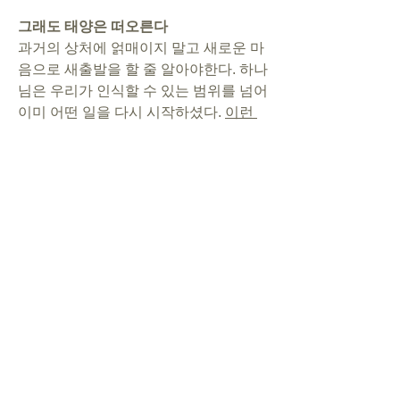
그래도 태양은 떠오른다
과거의 상처에 얽매이지 말고 새로운 마
음으로 새출발을 할 줄 알아야한다. 하나
님은 우리가 인식할 수 있는 범위를 넘어 
이미 어떤 일을 다시 시작하셨다. 
이런 
깨달음은 하나님 아버지를 믿는 믿음으
로만 가능하며, 이 사실을 믿을 때 아픔
과 고통 속에서도 희망과 기대에 가득 찬 
삶을 살 수 있다.
 하나님의 자녀에겐 만
남과 헤어짐 모두 신기하고 놀라운 일이
다. 어차피 헤어져야 한다면 거기에도 하
나님의 오묘한 뜻이 담겨있는 것이다. 하
나님이 허락하신 삶은 무한히 풍성하며 
영원까지 이어진다. 이성과 사귈 때 또는 
불가피하게 헤어져야 할 때 하나님의 관
점을 가질 수만 있다면 당신은 정말로 이
성과 사귈수 있는 충분한 자격을 갖춘 것
이다!