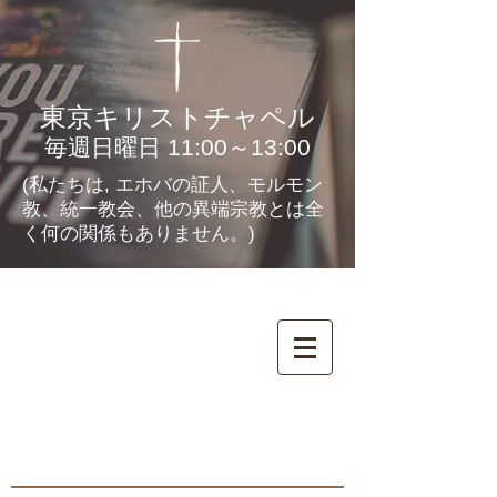
東京キリストチャペル
毎週日曜日 11:00～13:00
(私たちは, エホバの証人、モルモン
教、統一教会、他の異端宗教とは全
く何の関係もありません。)