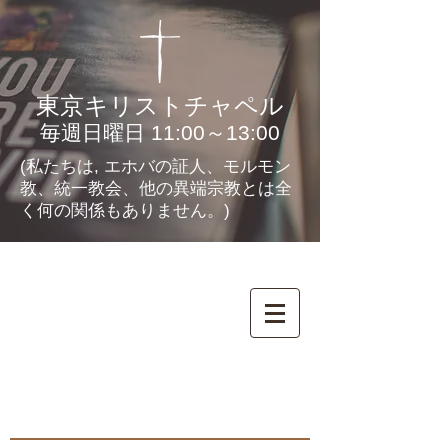
東京キリストチャペル
毎週日曜日 11:00～13:00
(私たちは, エホバの証人、モルモン
教、統一教会、他の異端宗教とは全
く何の関係もありません。)