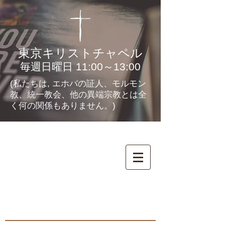
東京キリストチャペル
毎週日曜日 11:00～13:00
(私たちは, エホバの証人、モルモン
教、統一教会、他の異端宗教とは全
く何の関係もありません。)