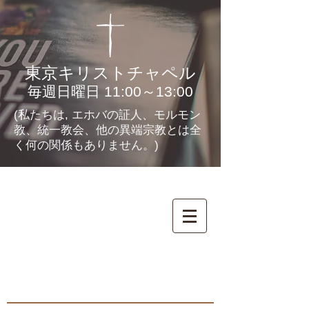
東京キリストチャペル
毎週日曜日 11:00～13:00
(私たちは, エホバの証人、モルモン
教、統一教会、他の異端宗教とは全
く何の関係もありません。)