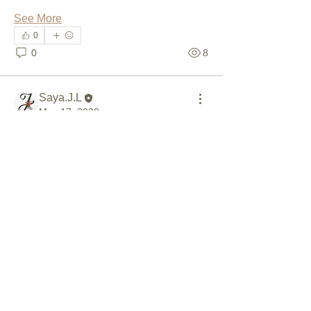
See More
0
0
8
Saya.J.L
May 17, 2020
코로나...
(이 글은 J자매님이 나눠 주신 글입니
다.)
2020.05.13(수)  
오늘은 아침부터 우울했다. 코로나로 인
해 언제까지 이렇게 마스크 쓰고 다니고 
외출도 못하고 해야하나...싶었다.  
갓피플에서 매일 아침 울리는 감사찰린
지에도 3일째밖에 안되었는데 쓸 게 없
었다.  아니 없다고 생각했다. 그래서 나