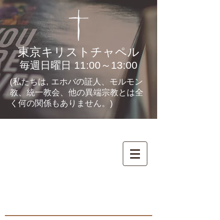
東京キリストチャペル
毎週日曜日 11:00～13:00
(私たちは, エホバの証人、モルモン
教、統一教会、他の異端宗教とは全
く何の関係もありません。)