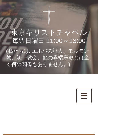
東京キリストチャペル
毎週日曜日 11:00～13:00
(私たちは, エホバの証人、モルモン
教、統一教会、他の異端宗教とは全
く何の関係もありません。)