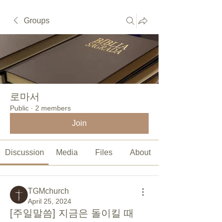
Groups
로마서
Public
·
2 members
Join
Discussion
Media
Files
About
TGMchurch
April 25, 2024
[주일말씀] 지금은 돌이킬 때