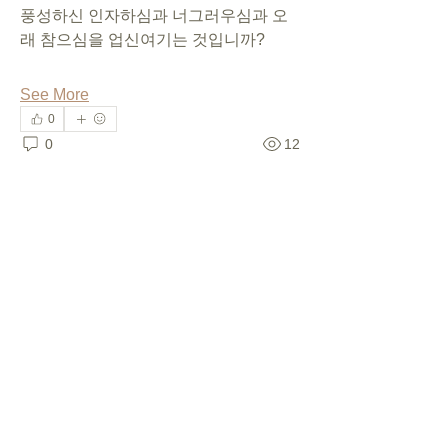
풍성하신 인자하심과 너그러우심과 오
래 참으심을 업신여기는 것입니까?
See More
0
0
12
TGMchurch
April 12, 2024
[주일설교] 복음을 거부하는 사
람들(3)
(롬1:26-32, 새번역)
26 이런 까닭에, 하나님께서는 사람들을 
부끄러운 정욕에 내버려 두셨습니다. 여
자들은 남자와의 바른 관계를 바르지 못
한 관계로 바꾸고,
27 또한 남자들도 이와 같이, 여자와의 