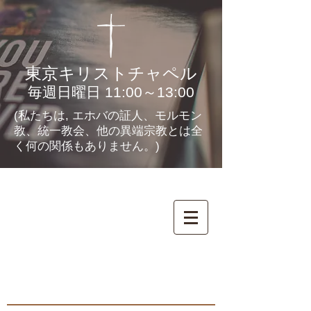
東京キリストチャペル
毎週日曜日 11:00～13:00
(私たちは, エホバの証人、モルモン
教、統一教会、他の異端宗教とは全
く何の関係もありません。)