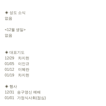
◈ 성도 소식
없음
<12월 생일>
없음
◈ 대표기도
12/29    차지헌
01/05    이인규
01/12    이혜란
01/19    차지헌
◈ 행사
12/31   송구영신 예배
01/01   가정식사회(점심)