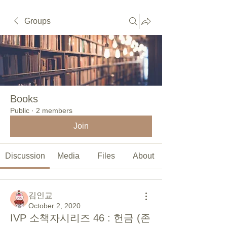
Groups
Books
Public
·
2 members
Join
Discussion
Media
Files
About
김인교
October 2, 2020
IVP 소책자시리즈 46 : 헌금 (존