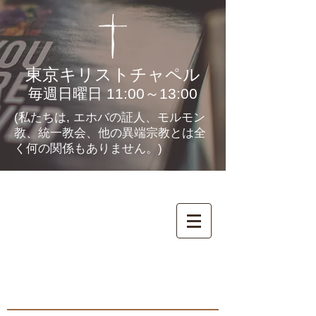
東京キリストチャペル
毎週日曜日 11:00～13:00
(私たちは, エホバの証人、モルモン
教、統一教会、他の異端宗教とは全
く何の関係もありません。)