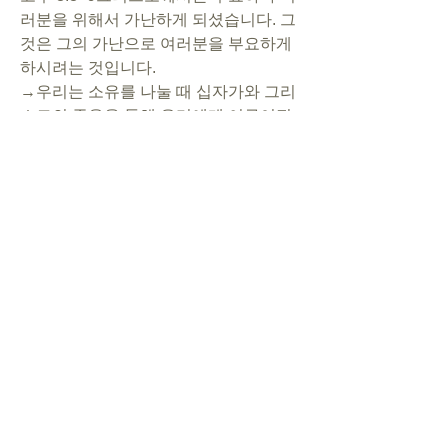
러분을 위해서 가난하게 되셨습니다. 그
것은 그의 가난으로 여러분을 부요하게 
하시려는 것입니다.
→우리는 소유를 나눌 때 십자가와 그리
스도의 죽음을 통해 우리에게 이루어진 
모든 것을 묵상해야 할 것이다.
4 헌금은 형편에 맞게 드리는 것이다.
고후 8:10~12 기쁜 마음으로 각자의 형
편에 맞게 바치면, 하나님께서는 그것을 
기쁘게 받으실 것입니다.
5. 헌금은 평형을 이루게 한다.
고후 8:13~15 성경에 기록하기를 많이 
거둔 사람도 남지 아니하고, 적게 거둔 
사람도 모자라지 아니하였다 한것과 같
습니다.
→여기서의 평형은 누구나 똑같이 가지